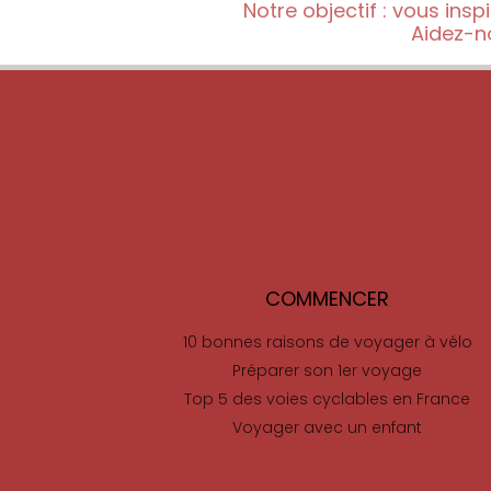
Notre objectif : vous ins
Aidez-n
COMMENCER
10 bonnes raisons de voyager à vélo
Préparer son 1er voyage
Top 5 des voies cyclables en France
Voyager avec un enfant