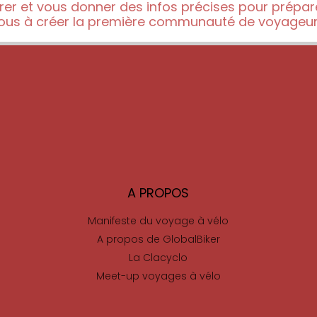
pirer et vous donner des infos précises pour prépa
ous à créer la première communauté de voyageurs
A PROPOS
Manifeste du voyage à vélo
A propos de GlobalBiker
La Clacyclo
Meet-up voyages à vélo