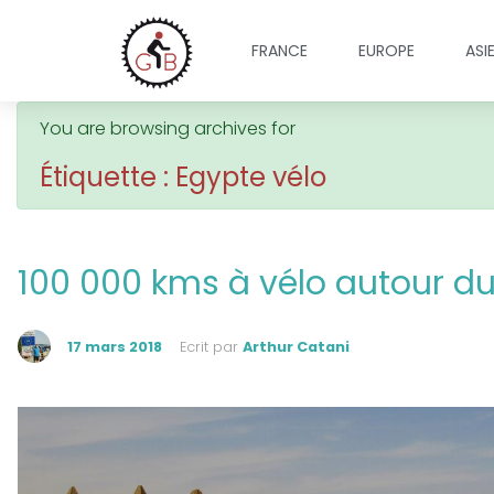
FRANCE
EUROPE
ASI
You are browsing archives for
Étiquette : Egypte vélo
100 000 kms à vélo autour d
17 mars 2018
Ecrit par
Arthur Catani