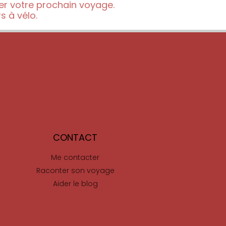
rer votre prochain voyage.
 à vélo.
CONTACT
Me contacter
Raconter son voyage
Aider le blog