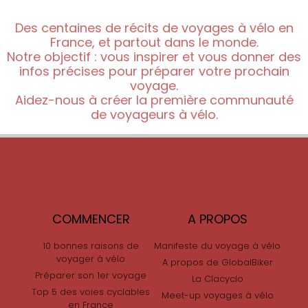
Des centaines de récits de voyages à vélo en
France, et partout dans le monde.
Notre objectif : vous inspirer et vous donner des
infos précises pour préparer votre prochain
voyage.
Aidez-nous à créer la première communauté
de voyageurs à vélo.
COMMENCER
A PROPOS
10 bonnes raisons de
Manifeste du voyage à vélo
voyager à vélo
A propos de GlobalBiker
Préparer son 1er voyage
La Clacyclo
Top 5 des voies cyclables
Meet-up voyages à vélo
en France