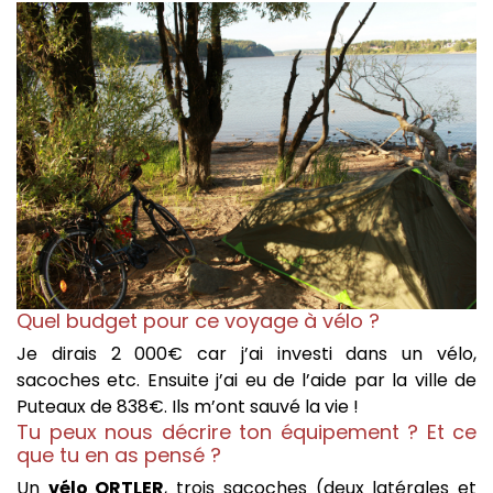
Quel budget pour ce voyage à vélo ?
Je dirais 2 000€ car j’ai investi dans un vélo,
sacoches etc. Ensuite j’ai eu de l’aide par la ville de
Puteaux de 838€. Ils m’ont sauvé la vie !
Tu peux nous décrire ton équipement ? Et ce
que tu en as pensé ?
Un
vélo ORTLER
, trois sacoches (deux latérales et