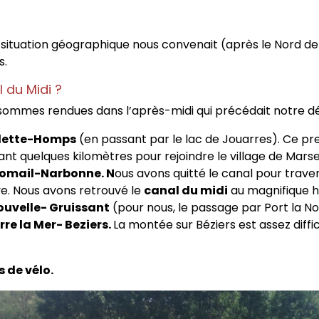
 situation géographique nous convenait (après le Nord de l
s.
l du Midi ?
ommes rendues dans l’après-midi qui précédait notre dépa
lette-Homps
(en passant par le lac de Jouarres). Ce pre
t quelques kilomètres pour rejoindre le village de Marsei
omail-Narbonne. N
ous avons quitté le canal pour travers
rve. Nous avons retrouvé le
canal du midi
au magnifique 
ouvelle- Gruissant
(pour nous, le passage par Port la No
re la Mer- Beziers.
La montée sur Béziers est assez diffici
s de vélo.