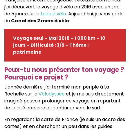
j’ai découvert le voyage à vélo en 2016 avec un trip
de 5 jours sur la
Loire à vélo.
Aujourd’hui, je vous parle
du
Canal des 2 mers à vélo
.
Voyage seul – Mai 2018 – 1 000 km – 10
jours – Difficulté : 3/5 – Thème :
patrimoine
Peux-tu nous présenter ton voyage ?
Pourquoi ce projet ?
L’année dernière, j’ai terminé mon périple à La
Rochelle sur la
Vélodyssée
et je me suis directement
imaginé pouvoir prolonger ce voyage en repartant
de la cité corsaire et continuer vers le sud.
En regardant la carte de France (je suis un accro des
cartes) et en cherchant un peu dans les guides